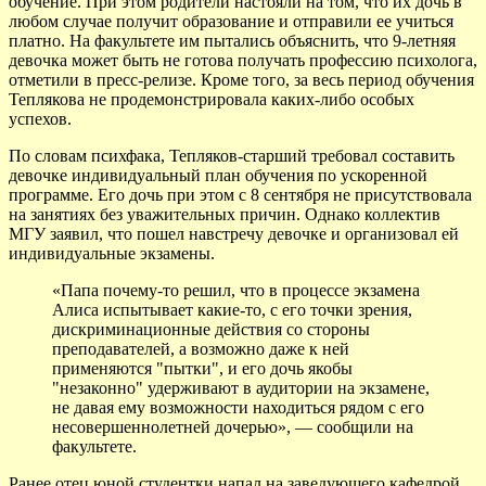
обучение. При этом родители настояли на том, что их дочь в
любом случае получит образование и отправили ее учиться
платно. На факультете им пытались объяснить, что 9-летняя
девочка может быть не готова получать профессию психолога,
отметили в пресс-релизе. Кроме того, за весь период обучения
Теплякова не продемонстрировала каких-либо особых
успехов.
По словам психфака, Тепляков-старший требовал составить
девочке индивидуальный план обучения по ускоренной
программе. Его дочь при этом с 8 сентября не присутствовала
на занятиях без уважительных причин. Однако коллектив
МГУ заявил, что пошел навстречу девочке и организовал ей
индивидуальные экзамены.
«Папа почему-то решил, что в процессе экзамена
Алиса испытывает какие-то, с его точки зрения,
дискриминационные действия со стороны
преподавателей, а возможно даже к ней
применяются "пытки", и его дочь якобы
"незаконно" удерживают в аудитории на экзамене,
не давая ему возможности находиться рядом с его
несовершеннолетней дочерью», — сообщили на
факультете.
Ранее отец юной студентки напал на заведующего кафедрой.