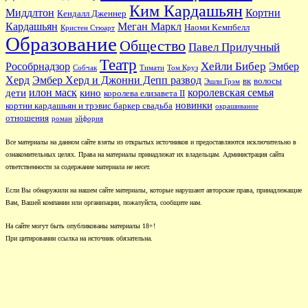
Ким Кардашьян
Миддлтон
Кортни
Кендалл Дженнер
Кардашьян
Меган Маркл
Наоми Кемпбелл
Кристен Стюарт
Образование
Общество
Павел Прилучный
Театр
Хейли Бибер
Рособрнадзор
Эмбер
Собчак
Тимати
Том Круз
Херд
Эмбер Херд и Джонни Депп развод
вк
волосы
Эшли Грэм
илон маск
королевская семья
дети
кино
королева елизавета II
новинки
кортни кардашьян и трэвис баркер свадьба
окрашивание
отношения
роман
эйфория
Все материалы на данном сайте взяты из открытых источников и предоставляются исключительно в
ознакомительных целях. Права на материалы принадлежат их владельцам. Администрация сайта
ответственности за содержание материала не несет.
Если Вы обнаружили на нашем сайте материалы, которые нарушают авторские права, принадлежащие
Вам, Вашей компании или организации, пожалуйста, сообщите нам.
На сайте могут быть опубликованы материалы 18+!
При цитировании ссылка на источник обязательна.