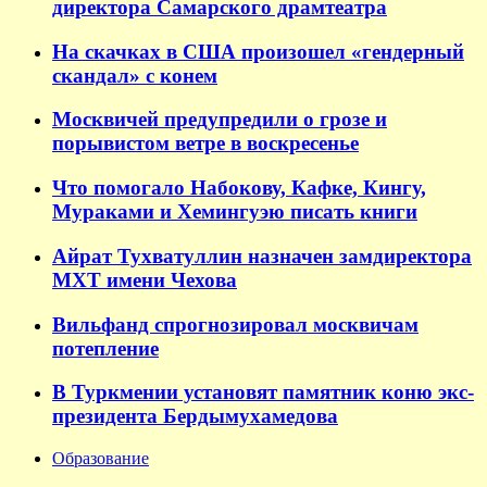
директора Самарского драмтеатра
На скачках в США произошел «гендерный
скандал» с конем
Москвичей предупредили о грозе и
порывистом ветре в воскресенье
Что помогало Набокову, Кафке, Кингу,
Мураками и Хемингуэю писать книги
Айрат Тухватуллин назначен замдиректора
МХТ имени Чехова
Вильфанд спрогнозировал москвичам
потепление
В Туркмении установят памятник коню экс-
президента Бердымухамедова
Образование