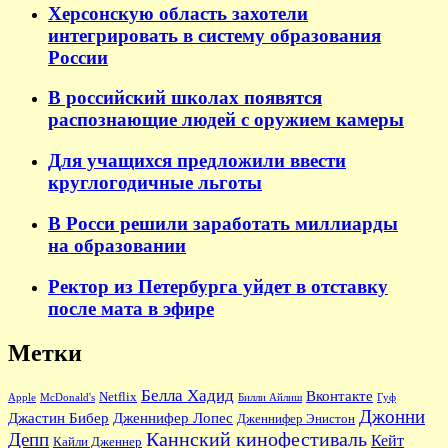
Херсонскую область захотели
интегрировать в систему образования
России
В российский школах появятся
распознающие людей с оружием камеры
Для учащихся предложили ввести
круглогодичные льготы
В Росси решили заработать миллиарды
на образовании
Ректор из Петербурга уйдет в отставку
после мата в эфире
Метки
Белла Хадид
Вконтакте
Netflix
Apple
McDonald's
Билли Айлиш
Гуф
Джонни
Джастин Бибер
Дженнифер Лопес
Дженнифер Энистон
Каннский кинофестиваль
Депп
Кейт
Кайли Дженнер