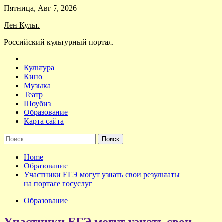
Skip
Пятница, Авг 7, 2026
to
Лен Культ.
content
Российский культурный портал.
Культура
Кино
Музыка
Театр
Шоубиз
Образование
Карта сайта
Найти:
Home
Образование
Участники ЕГЭ могут узнать свои результаты
на портале госуслуг
Образование
Участники ЕГЭ могут узнать свои