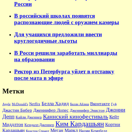
России
В российский школах появятся
распознающие людей с оружием камеры
Для учащихся предложили ввести
круглогодичные льготы
В Росси решили заработать миллиарды
на образовании
Ректор из Петербурга уйдет в отставку
после мата в эфире
Метки
Белла Хадид
Вконтакте
Netflix
Apple
McDonald's
Билли Айлиш
Гуф
Джонни
Джастин Бибер
Дженнифер Лопес
Дженнифер Энистон
Каннский кинофестиваль
Депп
Кейт
Кайли Дженнер
Ким Кардашьян
Миддлтон
Кортни
Кендалл Дженнер
Кардашьян
Меган Маркл
Наоми Кемпбелл
Кристен Стюарт