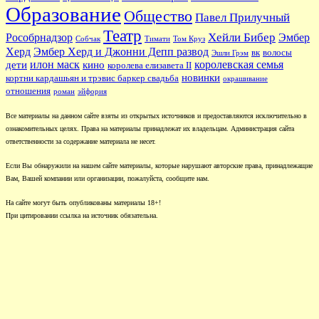
Образование
Общество
Павел Прилучный
Театр
Хейли Бибер
Рособрнадзор
Эмбер
Собчак
Тимати
Том Круз
Херд
Эмбер Херд и Джонни Депп развод
вк
волосы
Эшли Грэм
илон маск
королевская семья
дети
кино
королева елизавета II
новинки
кортни кардашьян и трэвис баркер свадьба
окрашивание
отношения
роман
эйфория
Все материалы на данном сайте взяты из открытых источников и предоставляются исключительно в
ознакомительных целях. Права на материалы принадлежат их владельцам. Администрация сайта
ответственности за содержание материала не несет.
Если Вы обнаружили на нашем сайте материалы, которые нарушают авторские права, принадлежащие
Вам, Вашей компании или организации, пожалуйста, сообщите нам.
На сайте могут быть опубликованы материалы 18+!
При цитировании ссылка на источник обязательна.