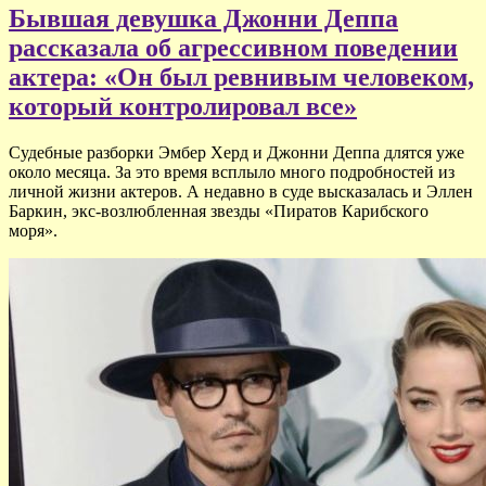
Бывшая девушка Джонни Деппа
рассказала об агрессивном поведении
актера: «Он был ревнивым человеком,
который контролировал все»
Судебные разборки Эмбер Херд и Джонни Деппа длятся уже
около месяца. За это время всплыло много подробностей из
личной жизни актеров. А недавно в суде высказалась и Эллен
Баркин, экс-возлюбленная звезды «Пиратов Карибского
моря».