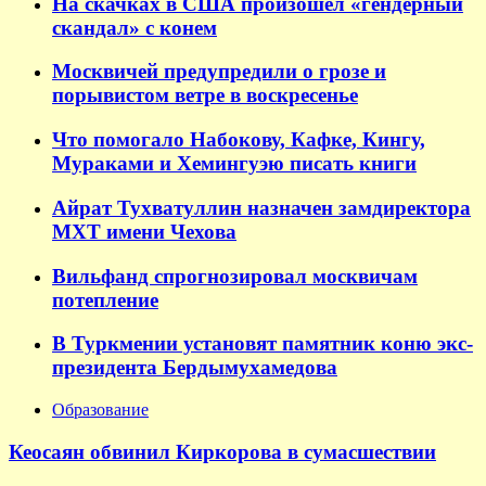
На скачках в США произошел «гендерный
скандал» с конем
Москвичей предупредили о грозе и
порывистом ветре в воскресенье
Что помогало Набокову, Кафке, Кингу,
Мураками и Хемингуэю писать книги
Айрат Тухватуллин назначен замдиректора
МХТ имени Чехова
Вильфанд спрогнозировал москвичам
потепление
В Туркмении установят памятник коню экс-
президента Бердымухамедова
Образование
Кеосаян обвинил Киркорова в сумасшествии