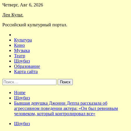
Skip
Четверг, Авг 6, 2026
to
Лен Культ.
content
Российский культурный портал.
Культура
Кино
Музыка
Театр
Шоубиз
Образование
Карта сайта
Найти:
Home
Шоубиз
Бывшая девушка Джонни Деппа рассказала об
агрессивном поведении актера: «Он был ревнивым
человеком, который контролировал все»
Шоубиз