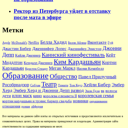
Ректор из Петербурга уйдет в отставку
после мата в эфире
Метки
Белла Хадид
Вконтакте
Netflix
Apple
McDonald's
Билли Айлиш
Гуф
Джонни
Джастин Бибер
Дженнифер Лопес
Дженнифер Энистон
Каннский кинофестиваль
Депп
Кейт
Кайли Дженнер
Ким Кардашьян
Миддлтон
Кортни
Кендалл Дженнер
Кардашьян
Меган Маркл
Наоми Кемпбелл
Кристен Стюарт
Образование
Общество
Павел Прилучный
Театр
Хейли Бибер
Рособрнадзор
Эмбер
Собчак
Тимати
Том Круз
Херд
Эмбер Херд и Джонни Депп развод
вк
волосы
Эшли Грэм
илон маск
королевская семья
дети
кино
королева елизавета II
новинки
кортни кардашьян и трэвис баркер свадьба
окрашивание
отношения
роман
эйфория
Все материалы на данном сайте взяты из открытых источников и предоставляются исключительно в
ознакомительных целях. Права на материалы принадлежат их владельцам. Администрация сайта
ответственности за содержание материала не несет.