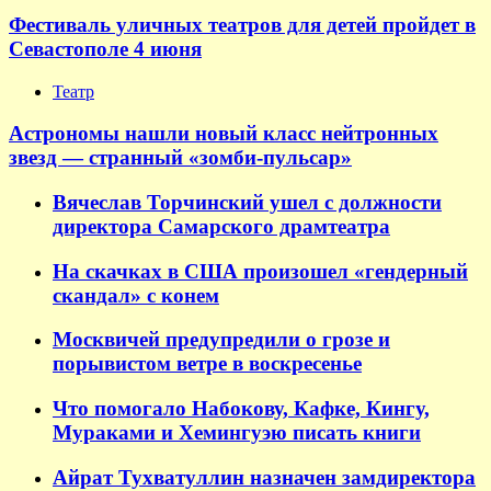
Фестиваль уличных театров для детей пройдет в
Севастополе 4 июня
Театр
Астрономы нашли новый класс нейтронных
звезд — странный «зомби-пульсар»
Вячеслав Торчинский ушел с должности
директора Самарского драмтеатра
На скачках в США произошел «гендерный
скандал» с конем
Москвичей предупредили о грозе и
порывистом ветре в воскресенье
Что помогало Набокову, Кафке, Кингу,
Мураками и Хемингуэю писать книги
Айрат Тухватуллин назначен замдиректора