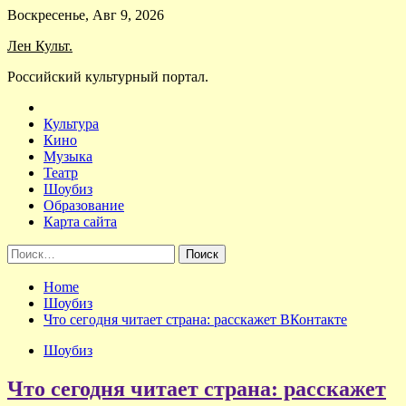
Skip
Воскресенье, Авг 9, 2026
to
Лен Культ.
content
Российский культурный портал.
Культура
Кино
Музыка
Театр
Шоубиз
Образование
Карта сайта
Найти:
Home
Шоубиз
Что сегодня читает страна: расскажет ВКонтакте
Шоубиз
Что сегодня читает страна: расскажет