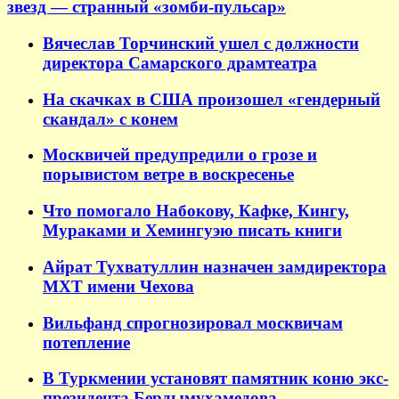
звезд — странный «зомби-пульсар»
Вячеслав Торчинский ушел с должности
директора Самарского драмтеатра
На скачках в США произошел «гендерный
скандал» с конем
Москвичей предупредили о грозе и
порывистом ветре в воскресенье
Что помогало Набокову, Кафке, Кингу,
Мураками и Хемингуэю писать книги
Айрат Тухватуллин назначен замдиректора
МХТ имени Чехова
Вильфанд спрогнозировал москвичам
потепление
В Туркмении установят памятник коню экс-
президента Бердымухамедова