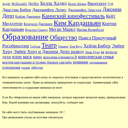
Белла Хадид
Вконтакте
Netflix
Apple
McDonald's
Билли Айлиш
Гуф
Джонни
Джастин Бибер
Дженнифер Лопес
Дженнифер Энистон
Каннский кинофестиваль
Депп
Кейт
Кайли Дженнер
Ким Кардашьян
Миддлтон
Кортни
Кендалл Дженнер
Кардашьян
Меган Маркл
Наоми Кемпбелл
Кристен Стюарт
Образование
Общество
Павел Прилучный
Театр
Хейли Бибер
Рособрнадзор
Эмбер
Собчак
Тимати
Том Круз
Херд
Эмбер Херд и Джонни Депп развод
вк
волосы
Эшли Грэм
илон маск
королевская семья
дети
кино
королева елизавета II
новинки
кортни кардашьян и трэвис баркер свадьба
окрашивание
отношения
роман
эйфория
Все материалы на данном сайте взяты из открытых источников и предоставляются исключительно в
ознакомительных целях. Права на материалы принадлежат их владельцам. Администрация сайта
ответственности за содержание материала не несет.
Если Вы обнаружили на нашем сайте материалы, которые нарушают авторские права, принадлежащие
Вам, Вашей компании или организации, пожалуйста, сообщите нам.
На сайте могут быть опубликованы материалы 18+!
При цитировании ссылка на источник обязательна.