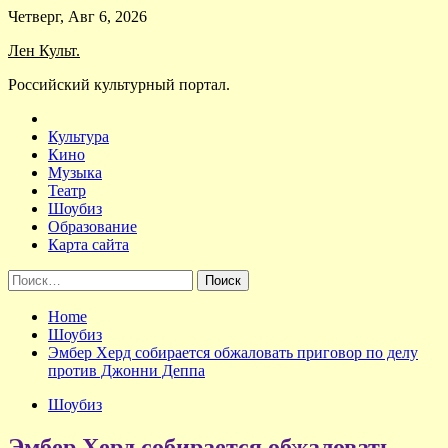
Skip
Четверг, Авг 6, 2026
to
Лен Культ.
content
Российский культурный портал.
Культура
Кино
Музыка
Театр
Шоубиз
Образование
Карта сайта
Найти:
Home
Шоубиз
Эмбер Херд собирается обжаловать приговор по делу
против Джонни Деппа
Шоубиз
Эмбер Херд собирается обжаловать