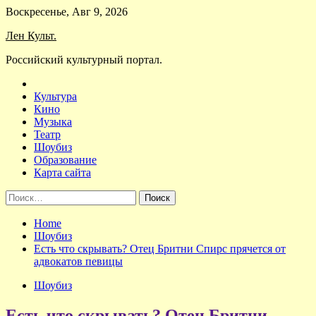
Skip
Воскресенье, Авг 9, 2026
to
Лен Культ.
content
Российский культурный портал.
Культура
Кино
Музыка
Театр
Шоубиз
Образование
Карта сайта
Найти:
Home
Шоубиз
Есть что скрывать? Отец Бритни Спирс прячется от
адвокатов певицы
Шоубиз
Есть что скрывать? Отец Бритни