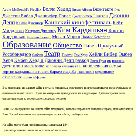
Белла Хадид
Вконтакте
Netflix
Apple
McDonald's
Билли Айлиш
Гуф
Джонни
Джастин Бибер
Дженнифер Лопес
Дженнифер Энистон
Каннский кинофестиваль
Депп
Кейт
Кайли Дженнер
Ким Кардашьян
Миддлтон
Кортни
Кендалл Дженнер
Кардашьян
Меган Маркл
Наоми Кемпбелл
Кристен Стюарт
Образование
Общество
Павел Прилучный
Театр
Хейли Бибер
Рособрнадзор
Эмбер
Собчак
Тимати
Том Круз
Херд
Эмбер Херд и Джонни Депп развод
вк
волосы
Эшли Грэм
илон маск
королевская семья
дети
кино
королева елизавета II
новинки
кортни кардашьян и трэвис баркер свадьба
окрашивание
отношения
роман
эйфория
Все материалы на данном сайте взяты из открытых источников и предоставляются исключительно в
ознакомительных целях. Права на материалы принадлежат их владельцам. Администрация сайта
ответственности за содержание материала не несет.
Если Вы обнаружили на нашем сайте материалы, которые нарушают авторские права, принадлежащие
Вам, Вашей компании или организации, пожалуйста, сообщите нам.
На сайте могут быть опубликованы материалы 18+!
При цитировании ссылка на источник обязательна.