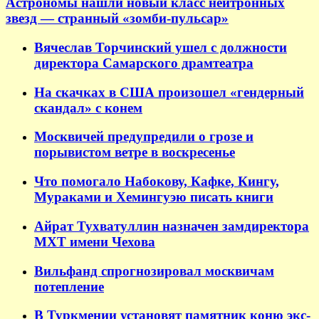
Астрономы нашли новый класс нейтронных
звезд — странный «зомби-пульсар»
Вячеслав Торчинский ушел с должности
директора Самарского драмтеатра
На скачках в США произошел «гендерный
скандал» с конем
Москвичей предупредили о грозе и
порывистом ветре в воскресенье
Что помогало Набокову, Кафке, Кингу,
Мураками и Хемингуэю писать книги
Айрат Тухватуллин назначен замдиректора
МХТ имени Чехова
Вильфанд спрогнозировал москвичам
потепление
В Туркмении установят памятник коню экс-