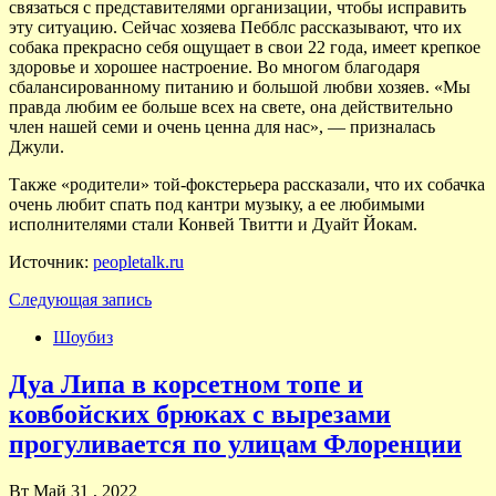
связаться с представителями организации, чтобы исправить
эту ситуацию. Сейчас хозяева Пебблс рассказывают, что их
собака прекрасно себя ощущает в свои 22 года, имеет крепкое
здоровье и хорошее настроение. Во многом благодаря
сбалансированному питанию и большой любви хозяев. «Мы
правда любим ее больше всех на свете, она действительно
член нашей семи и очень ценна для нас», — призналась
Джули.
Также «родители» той-фокстерьера рассказали, что их собачка
очень любит спать под кантри музыку, а ее любимыми
исполнителями стали Конвей Твитти и Дуайт Йокам.
Источник:
peopletalk.ru
Следующая запись
Шоубиз
Дуа Липа в корсетном топе и
ковбойских брюках с вырезами
прогуливается по улицам Флоренции
Вт Май 31 , 2022