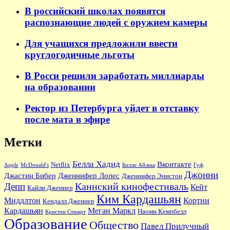
В российский школах появятся
распознающие людей с оружием камеры
Для учащихся предложили ввести
круглогодичные льготы
В Росси решили заработать миллиарды
на образовании
Ректор из Петербурга уйдет в отставку
после мата в эфире
Метки
Белла Хадид
Вконтакте
Netflix
Apple
McDonald's
Билли Айлиш
Гуф
Джонни
Джастин Бибер
Дженнифер Лопес
Дженнифер Энистон
Каннский кинофестиваль
Депп
Кейт
Кайли Дженнер
Ким Кардашьян
Миддлтон
Кортни
Кендалл Дженнер
Кардашьян
Меган Маркл
Наоми Кемпбелл
Кристен Стюарт
Образование
Общество
Павел Прилучный