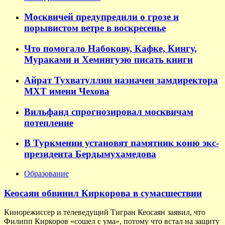
Москвичей предупредили о грозе и
порывистом ветре в воскресенье
Что помогало Набокову, Кафке, Кингу,
Мураками и Хемингуэю писать книги
Айрат Тухватуллин назначен замдиректора
МХТ имени Чехова
Вильфанд спрогнозировал москвичам
потепление
В Туркмении установят памятник коню экс-
президента Бердымухамедова
Образование
Кеосаян обвинил Киркорова в сумасшествии
Кинорежиссер и телеведущий Тигран Кеосаян заявил, что
Филипп Киркоров «сошел с ума», потому что встал на защиту