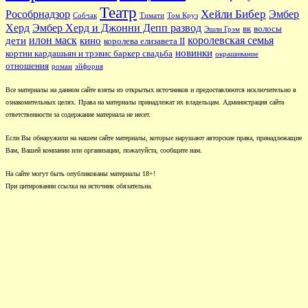
Театр
Хейли Бибер
Рособрнадзор
Эмбер
Собчак
Тимати
Том Круз
Херд
Эмбер Херд и Джонни Депп развод
вк
волосы
Эшли Грэм
илон маск
королевская семья
дети
кино
королева елизавета II
новинки
кортни кардашьян и трэвис баркер свадьба
окрашивание
отношения
роман
эйфория
Все материалы на данном сайте взяты из открытых источников и предоставляются исключительно в
ознакомительных целях. Права на материалы принадлежат их владельцам. Администрация сайта
ответственности за содержание материала не несет.
Если Вы обнаружили на нашем сайте материалы, которые нарушают авторские права, принадлежащие
Вам, Вашей компании или организации, пожалуйста, сообщите нам.
На сайте могут быть опубликованы материалы 18+!
При цитировании ссылка на источник обязательна.