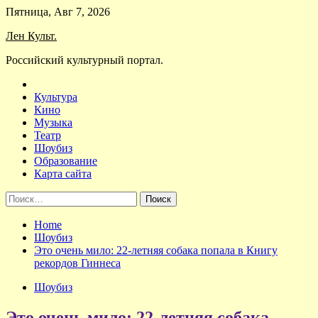
Skip
Пятница, Авг 7, 2026
to
Лен Культ.
content
Российский культурный портал.
Культура
Кино
Музыка
Театр
Шоубиз
Образование
Карта сайта
Найти:
Home
Шоубиз
Это очень мило: 22-летняя собака попала в Книгу
рекордов Гиннеса
Шоубиз
Это очень мило: 22-летняя собака