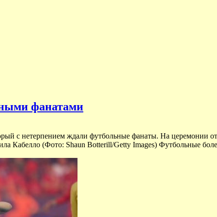
ьными фанатами
рый с нетерпением ждали футбольные фанаты. На церемонии отк
ла Кабелло (Фото: Shaun Botterill/Getty Images) Футбольные бо