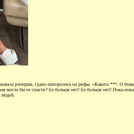
ликовала рэперша, судно напоролось на рифы. «Какого ***. О бо
рая могла бы ее спасти? Ее больше нет! Ее больше нет! Пока-по
о людей.