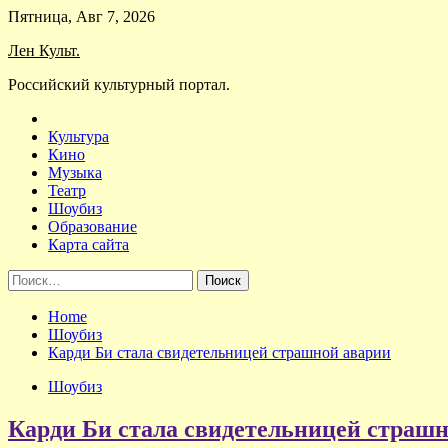
Skip
Пятница, Авг 7, 2026
to
Лен Культ.
content
Российский культурный портал.
Культура
Кино
Музыка
Театр
Шоубиз
Образование
Карта сайта
Найти:
Home
Шоубиз
Карди Би стала свидетельницей страшной аварии
Шоубиз
Карди Би стала свидетельницей страш