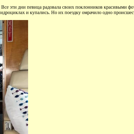
х. Все эти дни певица радовала своих поклонников красивыми ф
гидроциклах и купались. Но их поездку омрачило одно происшес