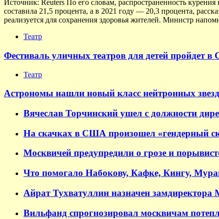
Источник: Reuters По его словам, распространенность курения 
составила 21,5 процента, а в 2021 году — 20,3 процента, расс
реализуется для сохранения здоровья жителей. Министр напомн
Театр
Фестиваль уличных театров для детей пройдет в 
Театр
Астрономы нашли новый класс нейтронных звезд
Вячеслав Торчинский ушел с должности дир
На скачках в США произошел «гендерный ск
Москвичей предупредили о грозе и порывисто
Что помогало Набокову, Кафке, Кингу, Мур
Айрат Тухватуллин назначен замдиректора
Вильфанд спрогнозировал москвичам потепл