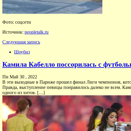
Фото: соцсети
Источник:
peopletalk.ru
Следующая запись
Шоубиз
Камила Кабелло поссорилась с футбол
Пн Май 30 , 2022
В эти выходные в Париже прошел финал Лиги чемпионов, кото
Правда, выступление певицы понравилось далеко не всем. Ками
одного из хитов. […]