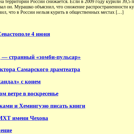
на территории России снижается. Если в 2009 году курили 39,5 
казал он. Мурашко объяснил, что снижение распространенности к
ил, что в России нельзя курить в общественных местах […]
Севастополе 4 июня
 — странный «зомби-пульсар»
ектора Самарского драмтеатра
андал» с конем
м ветре в воскресенье
аками и Хемингуэю писать книги
 МХТ имени Чехова
ение