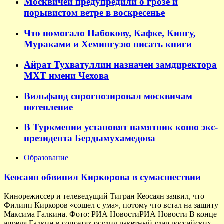
Москвичей предупредили о грозе и
порывистом ветре в воскресенье
Что помогало Набокову, Кафке, Кингу,
Мураками и Хемингуэю писать книги
Айрат Тухватуллин назначен замдиректора
МХТ имени Чехова
Вильфанд спрогнозировал москвичам
потепление
В Туркмении установят памятник коню экс-
президента Бердымухамедова
Образование
Кеосаян обвинил Киркорова в сумасшествии
Кинорежиссер и телеведущий Тигран Кеосаян заявил, что
Филипп Киркоров «сошел с ума», потому что встал на защиту
Максима Галкина. Фото: РИА НовостиРИА Новости В конце
апреля Галкин в соцсетях осудил ракетный удар российских