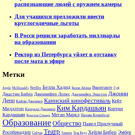
распознающие людей с оружием камеры
Для учащихся предложили ввести
круглогодичные льготы
В Росси решили заработать миллиарды
на образовании
Ректор из Петербурга уйдет в отставку
после мата в эфире
Метки
Белла Хадид
Вконтакте
Netflix
Apple
McDonald's
Билли Айлиш
Гуф
Джонни
Джастин Бибер
Дженнифер Лопес
Дженнифер Энистон
Каннский кинофестиваль
Депп
Кейт
Кайли Дженнер
Ким Кардашьян
Миддлтон
Кортни
Кендалл Дженнер
Кардашьян
Меган Маркл
Наоми Кемпбелл
Кристен Стюарт
Образование
Общество
Павел Прилучный
Театр
Хейли Бибер
Рособрнадзор
Эмбер
Собчак
Тимати
Том Круз