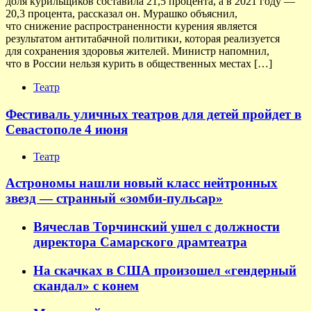
доля курильщиков составила 21,5 процента, а в 2021 году —
20,3 процента, рассказал он. Мурашко объяснил,
что снижение распространенности курения является
результатом антитабачной политики, которая реализуется
для сохранения здоровья жителей. Министр напомнил,
что в России нельзя курить в общественных местах […]
Театр
Фестиваль уличных театров для детей пройдет в
Севастополе 4 июня
Театр
Астрономы нашли новый класс нейтронных
звезд — странный «зомби-пульсар»
Вячеслав Торчинский ушел с должности
директора Самарского драмтеатра
На скачках в США произошел «гендерный
скандал» с конем