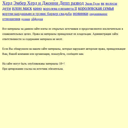
Херд
Эмбер Херд и Джонни Депп развод
вк
волосы
Эшли Грэм
илон маск
королевская семья
дети
кино
королева елизавета II
новинки
кортни кардашьян и трэвис баркер свадьба
окрашивание
отношения
роман
эйфория
Все материалы на данном сайте взяты из открытых источников и предоставляются исключительно в
ознакомительных целях. Права на материалы принадлежат их владельцам. Администрация сайта
ответственности за содержание материала не несет.
Если Вы обнаружили на нашем сайте материалы, которые нарушают авторские права, принадлежащие
Вам, Вашей компании или организации, пожалуйста, сообщите нам.
На сайте могут быть опубликованы материалы 18+!
При цитировании ссылка на источник обязательна.