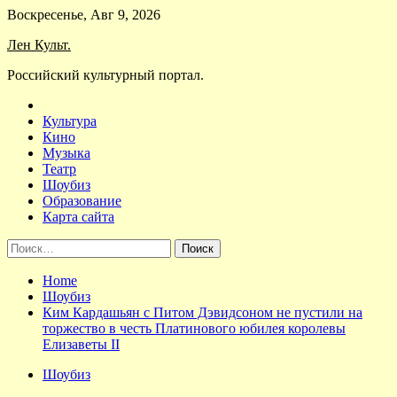
Skip
Воскресенье, Авг 9, 2026
to
Лен Культ.
content
Российский культурный портал.
Культура
Кино
Музыка
Театр
Шоубиз
Образование
Карта сайта
Найти:
Home
Шоубиз
Ким Кардашьян с Питом Дэвидсоном не пустили на
торжество в честь Платинового юбилея королевы
Елизаветы II
Шоубиз