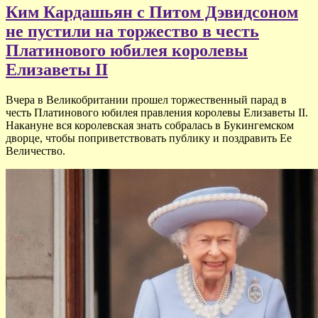
Ким Кардашьян с Питом Дэвидсоном
не пустили на торжество в честь
Платинового юбилея королевы
Елизаветы II
Вчера в Великобритании прошел торжественный парад в
честь Платинового юбилея правления королевы Елизаветы II.
Накануне вся королевская знать собралась в Букингемском
дворце, чтобы поприветствовать публику и поздравить Ее
Величество.