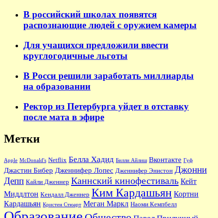
В российский школах появятся
распознающие людей с оружием камеры
Для учащихся предложили ввести
круглогодичные льготы
В Росси решили заработать миллиарды
на образовании
Ректор из Петербурга уйдет в отставку
после мата в эфире
Метки
Белла Хадид
Вконтакте
Netflix
Apple
McDonald's
Билли Айлиш
Гуф
Джонни
Джастин Бибер
Дженнифер Лопес
Дженнифер Энистон
Каннский кинофестиваль
Депп
Кейт
Кайли Дженнер
Ким Кардашьян
Миддлтон
Кортни
Кендалл Дженнер
Кардашьян
Меган Маркл
Наоми Кемпбелл
Кристен Стюарт
Образование
Общество