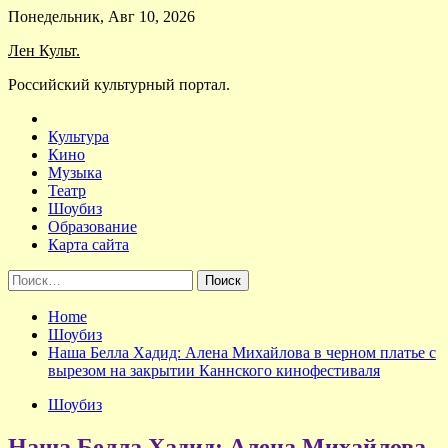
Skip
Понедельник, Авг 10, 2026
to
Лен Культ.
content
Российский культурный портал.
Культура
Кино
Музыка
Театр
Шоубиз
Образование
Карта сайта
Найти:
Home
Шоубиз
Наша Белла Хадид: Алена Михайлова в черном платье с
вырезом на закрытии Каннского кинофестиваля
Шоубиз
Наша Белла Хадид: Алена Михайлова