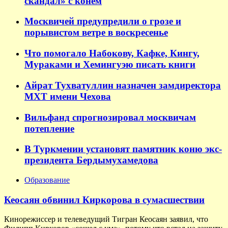
скандал» с конем
Москвичей предупредили о грозе и
порывистом ветре в воскресенье
Что помогало Набокову, Кафке, Кингу,
Мураками и Хемингуэю писать книги
Айрат Тухватуллин назначен замдиректора
МХТ имени Чехова
Вильфанд спрогнозировал москвичам
потепление
В Туркмении установят памятник коню экс-
президента Бердымухамедова
Образование
Кеосаян обвинил Киркорова в сумасшествии
Кинорежиссер и телеведущий Тигран Кеосаян заявил, что