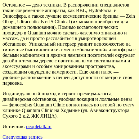
Остальное — дело техники. В распоряжении специалистов
такие современные аппараты, как BBL, HydraFacial и
Эндосфера, а также лучшие космецевтические бренды — Zein
Obagi, Ultraceuticals и IS Clinical (их можно приобрести для
домашнего пользования). Помимо косметологических
процедур в Quantum можно сделать лазерную эпиляцию и
массаж, да и просто расслабиться в умиротворяющей
обстановке. Уникальный интерьер удивит непохожестью на
типичные бьюти-клиники: вместо «больничной» атмосферы с
белыми кабинетами и яркими лампами посетителей окружает
дизайн в темном дереве с оригинальными светильниками и
аксессуарами и особым зонированием пространства,
создающим ощущение камерности. Еще один плюс —
удобное расположение в пешей доступности от метро и своя
парковка.
Индивидуальный подход и сервис премиум-класса,
дизайнерская обстановка, удобная локация и лояльные цены
— философия Quantum Clinic воплотилась во второй по счету
клинике Quantum Clinic на Ходынке (ул. Авиаконструктора
Сухого 2 к.2, ЖК ЛИЦА).
Источник:
peopletalk.ru
Следующая запись