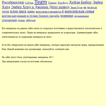
Театр
Хейли Бибер
Рособрнадзор
Эмбер
Собчак
Тимати
Том Круз
Херд
Эмбер Херд и Джонни Депп развод
вк
волосы
Эшли Грэм
илон маск
королевская семья
дети
кино
королева елизавета II
новинки
кортни кардашьян и трэвис баркер свадьба
окрашивание
отношения
роман
эйфория
Все материалы на данном сайте взяты из открытых источников и предоставляются исключительно в
ознакомительных целях. Права на материалы принадлежат их владельцам. Администрация сайта
ответственности за содержание материала не несет.
Если Вы обнаружили на нашем сайте материалы, которые нарушают авторские права, принадлежащие
Вам, Вашей компании или организации, пожалуйста, сообщите нам.
На сайте могут быть опубликованы материалы 18+!
При цитировании ссылка на источник обязательна.