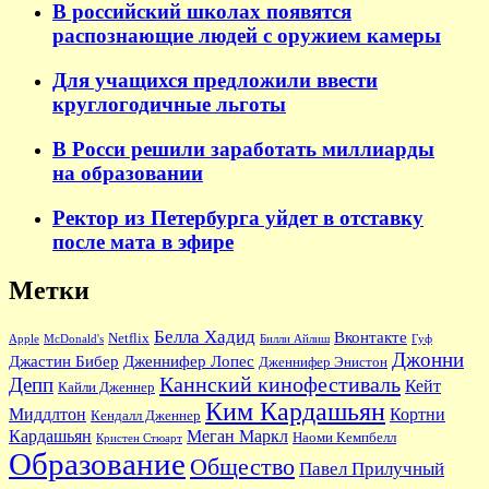
В российский школах появятся
распознающие людей с оружием камеры
Для учащихся предложили ввести
круглогодичные льготы
В Росси решили заработать миллиарды
на образовании
Ректор из Петербурга уйдет в отставку
после мата в эфире
Метки
Белла Хадид
Вконтакте
Netflix
Apple
McDonald's
Билли Айлиш
Гуф
Джонни
Джастин Бибер
Дженнифер Лопес
Дженнифер Энистон
Каннский кинофестиваль
Депп
Кейт
Кайли Дженнер
Ким Кардашьян
Миддлтон
Кортни
Кендалл Дженнер
Кардашьян
Меган Маркл
Наоми Кемпбелл
Кристен Стюарт
Образование
Общество
Павел Прилучный