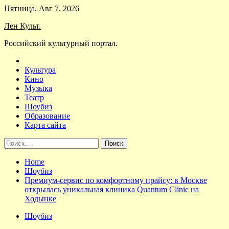
Skip
Пятница, Авг 7, 2026
to
Лен Культ.
content
Российский культурный портал.
Культура
Кино
Музыка
Театр
Шоубиз
Образование
Карта сайта
Найти:
Home
Шоубиз
Премиум-сервис по комфортному прайсу: в Москве
открылась уникальная клиника Quantum Clinic на
Ходынке
Шоубиз