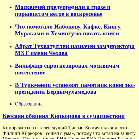
Москвичей предупредили о грозе и
порывистом ветре в воскресенье
Что помогало Набокову, Кафке, Кингу,
Мураками и Хемингуэю писать книги
Айрат Тухватуллин назначен замдиректора
МХТ имени Чехова
Вильфанд спрогнозировал москвичам
потепление
В Туркмении установят памятник коню экс-
президента Бердымухамедова
Образование
Кеосаян обвинил Киркорова в сумасшествии
Кинорежиссер и телеведущий Тигран Кеосаян заявил, что
Филипп Киркоров «сошел с ума», потому что встал на защиту
Максима Галкина. Фото: РИА НовостиРИА Новости В конце