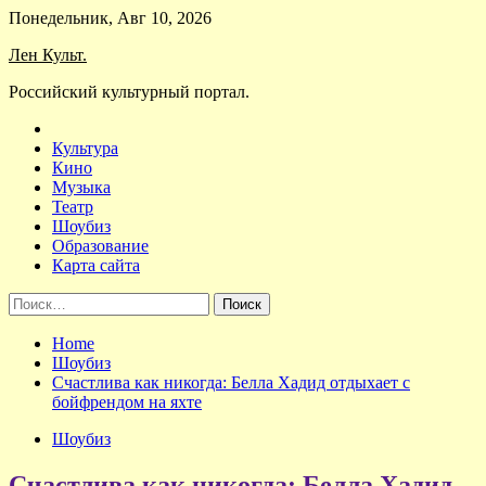
Skip
Понедельник, Авг 10, 2026
to
Лен Культ.
content
Российский культурный портал.
Культура
Кино
Музыка
Театр
Шоубиз
Образование
Карта сайта
Найти:
Home
Шоубиз
Счастлива как никогда: Белла Хадид отдыхает c
бойфрендом на яхте
Шоубиз
Счастлива как никогда: Белла Хадид