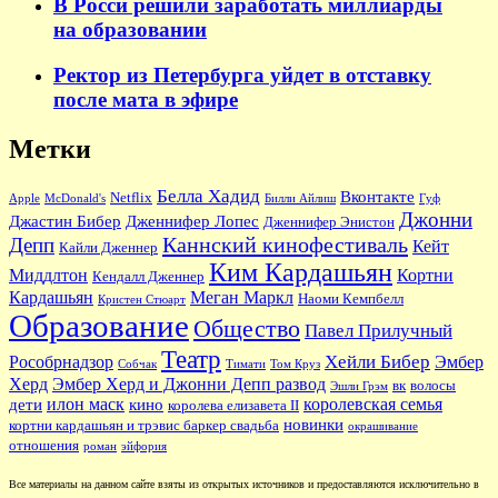
В Росси решили заработать миллиарды
на образовании
Ректор из Петербурга уйдет в отставку
после мата в эфире
Метки
Белла Хадид
Вконтакте
Netflix
Apple
McDonald's
Билли Айлиш
Гуф
Джонни
Джастин Бибер
Дженнифер Лопес
Дженнифер Энистон
Каннский кинофестиваль
Депп
Кейт
Кайли Дженнер
Ким Кардашьян
Миддлтон
Кортни
Кендалл Дженнер
Кардашьян
Меган Маркл
Наоми Кемпбелл
Кристен Стюарт
Образование
Общество
Павел Прилучный
Театр
Хейли Бибер
Рособрнадзор
Эмбер
Собчак
Тимати
Том Круз
Херд
Эмбер Херд и Джонни Депп развод
вк
волосы
Эшли Грэм
илон маск
королевская семья
дети
кино
королева елизавета II
новинки
кортни кардашьян и трэвис баркер свадьба
окрашивание
отношения
роман
эйфория
Все материалы на данном сайте взяты из открытых источников и предоставляются исключительно в