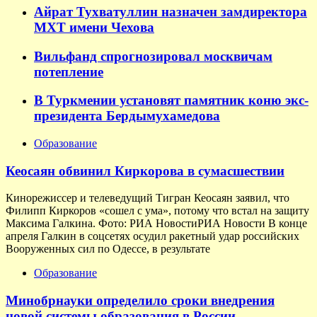
Айрат Тухватуллин назначен замдиректора
МХТ имени Чехова
Вильфанд спрогнозировал москвичам
потепление
В Туркмении установят памятник коню экс-
президента Бердымухамедова
Образование
Кеосаян обвинил Киркорова в сумасшествии
Кинорежиссер и телеведущий Тигран Кеосаян заявил, что
Филипп Киркоров «сошел с ума», потому что встал на защиту
Максима Галкина. Фото: РИА НовостиРИА Новости В конце
апреля Галкин в соцсетях осудил ракетный удар российских
Вооруженных сил по Одессе, в результате
Образование
Минобрнауки определило сроки внедрения
новой системы образования в России