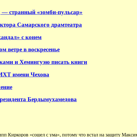
 — странный «зомби-пульсар»
ектора Самарского драмтеатра
андал» с конем
м ветре в воскресенье
аками и Хемингуэю писать книги
 МХТ имени Чехова
ение
президента Бердымухамедова
ипп Киркоров «сошел с ума», потому что встал на защиту Макс