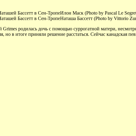
Илон Маск (Photo by Pascal Le Segret
Наташа Бассетт (Photo by Vittorio Zun
Grimes родилась дочь с помощью суррогатной матери, несмотря н
, но в итоге приняли решение расстаться. Сейчас канадская пев