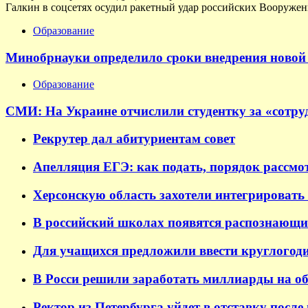
Галкин в соцсетях осудил ракетный удар российских Вооруженн
Образование
Минобрнауки определило сроки внедрения новой 
Образование
СМИ: На Украине отчислили студентку за «сотруд
Рекрутер дал абитуриентам совет
Апелляция ЕГЭ: как подать, порядок рассмо
Херсонскую область захотели интегрировать 
В российский школах появятся распознающи
Для учащихся предложили ввести круглогод
В Росси решили заработать миллиарды на о
Ректор из Петербурга уйдет в отставку после