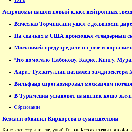
Театр
Астрономы нашли новый класс нейтронных звезд
Вячеслав Торчинский ушел с должности дир
На скачках в США произошел «гендерный ск
Москвичей предупредили о грозе и порывисто
Что помогало Набокову, Кафке, Кингу, Мур
Айрат Тухватуллин назначен замдиректора
Вильфанд спрогнозировал москвичам потепл
В Туркмении установят памятник коню экс-
Образование
Кеосаян обвинил Киркорова в сумасшествии
Кинорежиссер и телеведущий Тигран Кеосаян заявил, что Фил