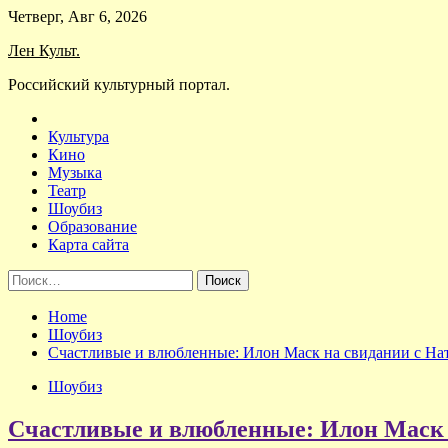
Skip
Четверг, Авг 6, 2026
to
Лен Культ.
content
Российский культурный портал.
Культура
Кино
Музыка
Театр
Шоубиз
Образование
Карта сайта
Найти:
Home
Шоубиз
Счастливые и влюбленные: Илон Маск на свидании с Нат
Шоубиз
Счастливые и влюбленные: Илон Маск 