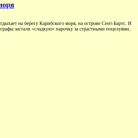
моря
дыхает на берегу Карибского моря, на острове Сент-Бартс. И
ографы застали «сладкую» парочку за страстными поцелуями.