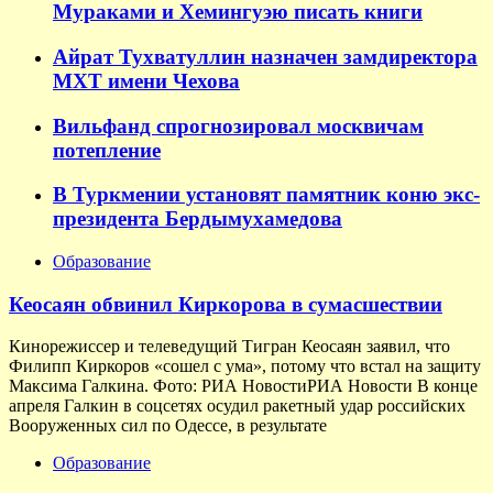
Мураками и Хемингуэю писать книги
Айрат Тухватуллин назначен замдиректора
МХТ имени Чехова
Вильфанд спрогнозировал москвичам
потепление
В Туркмении установят памятник коню экс-
президента Бердымухамедова
Образование
Кеосаян обвинил Киркорова в сумасшествии
Кинорежиссер и телеведущий Тигран Кеосаян заявил, что
Филипп Киркоров «сошел с ума», потому что встал на защиту
Максима Галкина. Фото: РИА НовостиРИА Новости В конце
апреля Галкин в соцсетях осудил ракетный удар российских
Вооруженных сил по Одессе, в результате
Образование