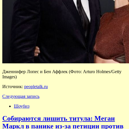
Дженнифер Лопес и Бен Аффлек (Фото: Arturo Holmes/Getty
Images)
Источник:
peopletalk.ru
Следующая запись
Шоубиз
Собираются лишить титула: Меган
Маркл в панике из-за петиции против