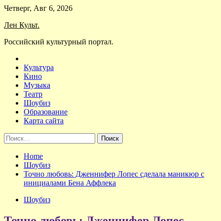
Skip
Четверг, Авг 6, 2026
to
Лен Культ.
content
Российский культурный портал.
Культура
Кино
Музыка
Театр
Шоубиз
Образование
Карта сайта
Найти:
Home
Шоубиз
Точно любовь: Дженнифер Лопес сделала маникюр с
инициалами Бена Аффлека
Шоубиз
Точно любовь: Дженнифер Лопес