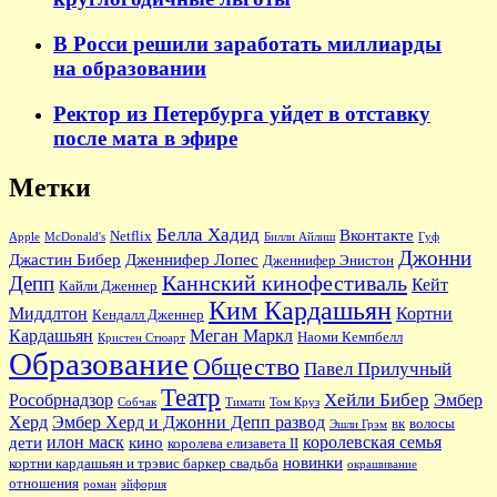
В Росси решили заработать миллиарды
на образовании
Ректор из Петербурга уйдет в отставку
после мата в эфире
Метки
Белла Хадид
Вконтакте
Netflix
Apple
McDonald's
Билли Айлиш
Гуф
Джонни
Джастин Бибер
Дженнифер Лопес
Дженнифер Энистон
Каннский кинофестиваль
Депп
Кейт
Кайли Дженнер
Ким Кардашьян
Миддлтон
Кортни
Кендалл Дженнер
Кардашьян
Меган Маркл
Наоми Кемпбелл
Кристен Стюарт
Образование
Общество
Павел Прилучный
Театр
Хейли Бибер
Рособрнадзор
Эмбер
Собчак
Тимати
Том Круз
Херд
Эмбер Херд и Джонни Депп развод
вк
волосы
Эшли Грэм
илон маск
королевская семья
дети
кино
королева елизавета II
новинки
кортни кардашьян и трэвис баркер свадьба
окрашивание
отношения
роман
эйфория