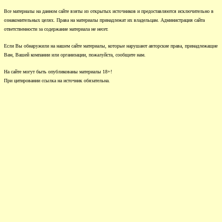
Все материалы на данном сайте взяты из открытых источников и предоставляются исключительно в
ознакомительных целях. Права на материалы принадлежат их владельцам. Администрация сайта
ответственности за содержание материала не несет.
Если Вы обнаружили на нашем сайте материалы, которые нарушают авторские права, принадлежащие
Вам, Вашей компании или организации, пожалуйста, сообщите нам.
На сайте могут быть опубликованы материалы 18+!
При цитировании ссылка на источник обязательна.