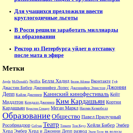
Для учащихся предложили ввести
круглогодичные льготы
В Росси решили заработать миллиарды
на образовании
Ректор из Петербурга уйдет в отставку
после мата в эфире
Метки
Белла Хадид
Вконтакте
Netflix
Apple
McDonald's
Билли Айлиш
Гуф
Джонни
Джастин Бибер
Дженнифер Лопес
Дженнифер Энистон
Каннский кинофестиваль
Депп
Кейт
Кайли Дженнер
Ким Кардашьян
Миддлтон
Кортни
Кендалл Дженнер
Кардашьян
Меган Маркл
Наоми Кемпбелл
Кристен Стюарт
Образование
Общество
Павел Прилучный
Театр
Хейли Бибер
Рособрнадзор
Эмбер
Собчак
Тимати
Том Круз
Херд
Эмбер Херд и Джонни Депп развод
вк
волосы
Эшли Грэм