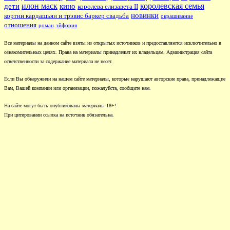
илон маск
королевская семья
дети
кино
королева елизавета II
новинки
кортни кардашьян и трэвис баркер свадьба
окрашивание
отношения
роман
эйфория
Все материалы на данном сайте взяты из открытых источников и предоставляются исключительно в
ознакомительных целях. Права на материалы принадлежат их владельцам. Администрация сайта
ответственности за содержание материала не несет.
Если Вы обнаружили на нашем сайте материалы, которые нарушают авторские права, принадлежащие
Вам, Вашей компании или организации, пожалуйста, сообщите нам.
На сайте могут быть опубликованы материалы 18+!
При цитировании ссылка на источник обязательна.