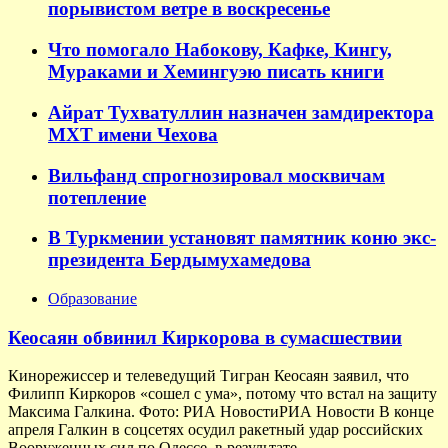
порывистом ветре в воскресенье
Что помогало Набокову, Кафке, Кингу,
Мураками и Хемингуэю писать книги
Айрат Тухватуллин назначен замдиректора
МХТ имени Чехова
Вильфанд спрогнозировал москвичам
потепление
В Туркмении установят памятник коню экс-
президента Бердымухамедова
Образование
Кеосаян обвинил Киркорова в сумасшествии
Кинорежиссер и телеведущий Тигран Кеосаян заявил, что
Филипп Киркоров «сошел с ума», потому что встал на защиту
Максима Галкина. Фото: РИА НовостиРИА Новости В конце
апреля Галкин в соцсетях осудил ракетный удар российских
Вооруженных сил по Одессе, в результате