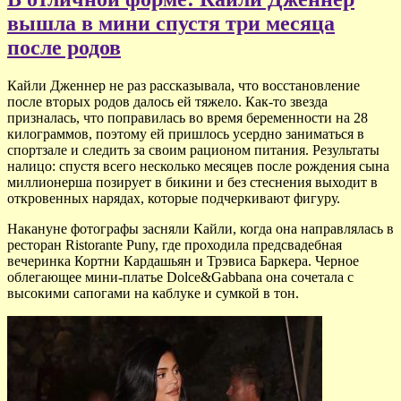
вышла в мини спустя три месяца
после родов
Кайли Дженнер не раз рассказывала, что восстановление
после вторых родов далось ей тяжело. Как-то звезда
призналась, что поправилась во время беременности на 28
килограммов, поэтому ей пришлось усердно заниматься в
спортзале и следить за своим рационом питания. Результаты
налицо: спустя всего несколько месяцев после рождения сына
миллионерша позирует в бикини и без стеснения выходит в
откровенных нарядах, которые подчеркивают фигуру.
Накануне фотографы засняли Кайли, когда она направлялась в
ресторан Ristorante Puny, где проходила предсвадебная
вечеринка Кортни Кардашьян и Трэвиса Баркера. Черное
облегающее мини-платье Dolce&Gabbana она сочетала с
высокими сапогами на каблуке и сумкой в тон.