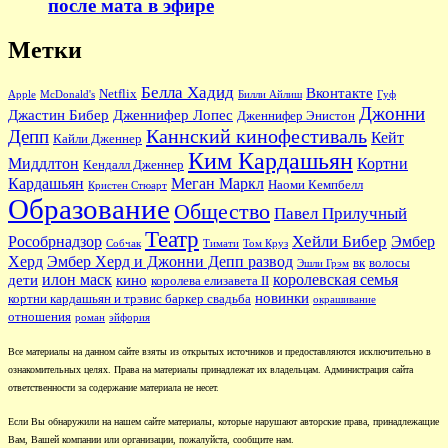
после мата в эфире
Метки
Белла Хадид
Вконтакте
Netflix
Apple
McDonald's
Билли Айлиш
Гуф
Джонни
Джастин Бибер
Дженнифер Лопес
Дженнифер Энистон
Каннский кинофестиваль
Депп
Кейт
Кайли Дженнер
Ким Кардашьян
Миддлтон
Кортни
Кендалл Дженнер
Кардашьян
Меган Маркл
Наоми Кемпбелл
Кристен Стюарт
Образование
Общество
Павел Прилучный
Театр
Хейли Бибер
Рособрнадзор
Эмбер
Собчак
Тимати
Том Круз
Херд
Эмбер Херд и Джонни Депп развод
вк
волосы
Эшли Грэм
илон маск
королевская семья
дети
кино
королева елизавета II
новинки
кортни кардашьян и трэвис баркер свадьба
окрашивание
отношения
роман
эйфория
Все материалы на данном сайте взяты из открытых источников и предоставляются исключительно в
ознакомительных целях. Права на материалы принадлежат их владельцам. Администрация сайта
ответственности за содержание материала не несет.
Если Вы обнаружили на нашем сайте материалы, которые нарушают авторские права, принадлежащие
Вам, Вашей компании или организации, пожалуйста, сообщите нам.