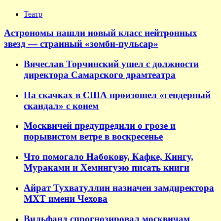
Театр
Астрономы нашли новый класс нейтронных
звезд — странный «зомби-пульсар»
Вячеслав Торчинский ушел с должности
директора Самарского драмтеатра
На скачках в США произошел «гендерный
скандал» с конем
Москвичей предупредили о грозе и
порывистом ветре в воскресенье
Что помогало Набокову, Кафке, Кингу,
Мураками и Хемингуэю писать книги
Айрат Тухватуллин назначен замдиректора
МХТ имени Чехова
Вильфанд спрогнозировал москвичам