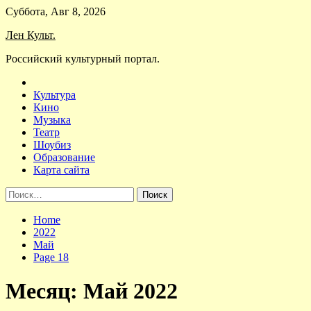
Skip
Суббота, Авг 8, 2026
to
Лен Культ.
content
Российский культурный портал.
Культура
Кино
Музыка
Театр
Шоубиз
Образование
Карта сайта
Найти:
Home
2022
Май
Page 18
Месяц:
Май 2022