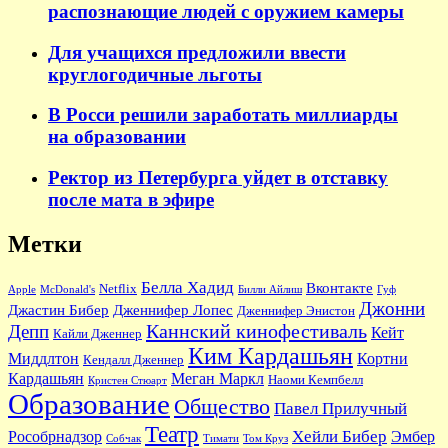
распознающие людей с оружием камеры
Для учащихся предложили ввести
круглогодичные льготы
В Росси решили заработать миллиарды
на образовании
Ректор из Петербурга уйдет в отставку
после мата в эфире
Метки
Белла Хадид
Вконтакте
Netflix
Apple
McDonald's
Билли Айлиш
Гуф
Джонни
Джастин Бибер
Дженнифер Лопес
Дженнифер Энистон
Каннский кинофестиваль
Депп
Кейт
Кайли Дженнер
Ким Кардашьян
Миддлтон
Кортни
Кендалл Дженнер
Кардашьян
Меган Маркл
Наоми Кемпбелл
Кристен Стюарт
Образование
Общество
Павел Прилучный
Театр
Хейли Бибер
Рособрнадзор
Эмбер
Собчак
Тимати
Том Круз