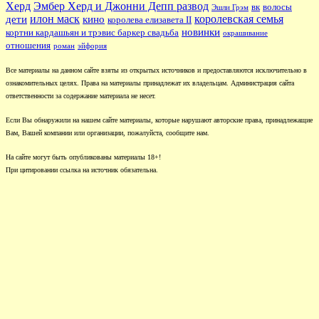
Херд
Эмбер Херд и Джонни Депп развод
вк
волосы
Эшли Грэм
илон маск
королевская семья
дети
кино
королева елизавета II
новинки
кортни кардашьян и трэвис баркер свадьба
окрашивание
отношения
роман
эйфория
Все материалы на данном сайте взяты из открытых источников и предоставляются исключительно в
ознакомительных целях. Права на материалы принадлежат их владельцам. Администрация сайта
ответственности за содержание материала не несет.
Если Вы обнаружили на нашем сайте материалы, которые нарушают авторские права, принадлежащие
Вам, Вашей компании или организации, пожалуйста, сообщите нам.
На сайте могут быть опубликованы материалы 18+!
При цитировании ссылка на источник обязательна.