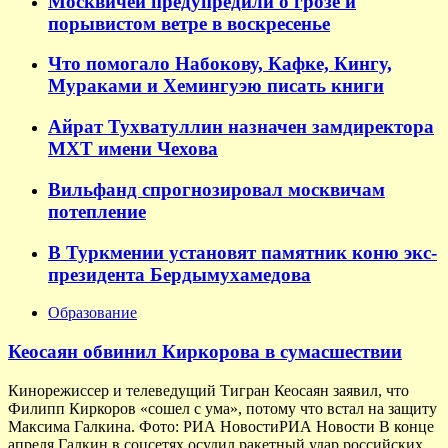
Москвичей предупредили о грозе и
порывистом ветре в воскресенье
Что помогало Набокову, Кафке, Кингу,
Мураками и Хемингуэю писать книги
Айрат Тухватуллин назначен замдиректора
МХТ имени Чехова
Вильфанд спрогнозировал москвичам
потепление
В Туркмении установят памятник коню экс-
президента Бердымухамедова
Образование
Кеосаян обвинил Киркорова в сумасшествии
Кинорежиссер и телеведущий Тигран Кеосаян заявил, что
Филипп Киркоров «сошел с ума», потому что встал на защиту
Максима Галкина. Фото: РИА НовостиРИА Новости В конце
апреля Галкин в соцсетях осудил ракетный удар российских