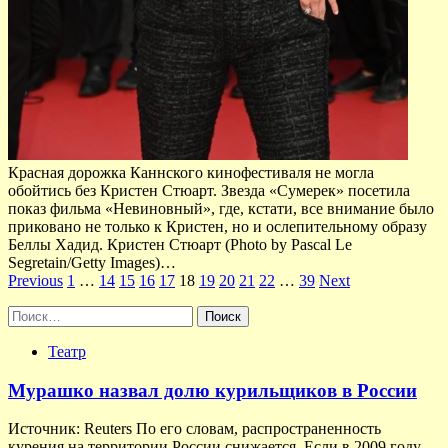
Красная дорожка Каннского кинофестиваля не могла
обойтись без Кристен Стюарт. Звезда «Сумерек» посетила
показ фильма «Невиновный», где, кстати, все внимание было
приковано не только к Кристен, но и ослепительному образу
Беллы Хадид. Кристен Стюарт (Photo by Pascal Le
Segretain/Getty Images)…
Пагинация
Previous
1
…
14
15
16
17
18
19
20
21
22
…
39
Next
записей
Найти:
Театр
Мурашко назвал долю курильщиков в России
Источник: Reuters По его словам, распространенность
курения на территории России снижается. Если в 2009 году