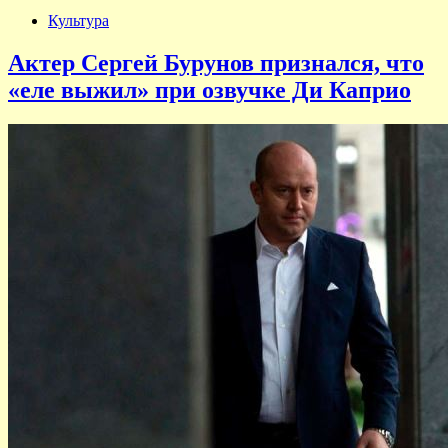
Культура
Актер Сергей Бурунов признался, что
«еле выжил» при озвучке Ди Каприо