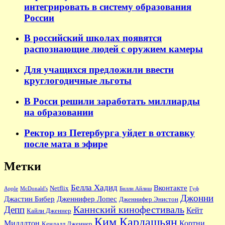
интегрировать в систему образования
России
В российский школах появятся
распознающие людей с оружием камеры
Для учащихся предложили ввести
круглогодичные льготы
В Росси решили заработать миллиарды
на образовании
Ректор из Петербурга уйдет в отставку
после мата в эфире
Метки
Белла Хадид
Вконтакте
Netflix
Apple
McDonald's
Билли Айлиш
Гуф
Джонни
Джастин Бибер
Дженнифер Лопес
Дженнифер Энистон
Каннский кинофестиваль
Депп
Кейт
Кайли Дженнер
Ким Кардашьян
Миддлтон
Кортни
Кендалл Дженнер