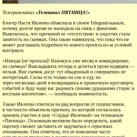
Телеграм-канал
«Телеканал ПЯТНИЦА!»
Блогер Настя Ивлеева объяснила в своем Telegram-канале,
почему долгое время не выходила на связь с фанатами.
Выяснилось, что причиной ее «отсутствия» в соцсетях стала
занятость на съемках. Она также намекнула, что пока что не
может разглашать подробности нового проекта из-за условий
контракта.
«Никуда [не пропала]! Нахожусь уже месяц в командировке,
на съемках! Выкладывать отсюда и делиться происходящим —
нельзя. Вне съемок досуг тут обыденный и совершенно не
интересный. Силы есть только на сон и еду, но
через несколько дней я возвращаюсь в привычную круговерть
событий и буду чаще вас радовать своими дурацкими сторис и
веселым контентом», — пообещала знаменитость.
Также Ивлеева ответила на ряд вопросов от подписчиков,
в частности объяснила причину, по которой согласилась
принять участие в шоу «Сердце Ивлеевой» на телеканале
«Пятница». Основным мотивом было определить, какой
партнер сможет заставить ее задуматься о серьезных
отношениях. Она отметила, что ее поколение часто