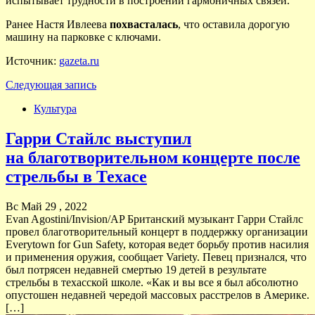
испытывает трудности в построении гармоничных связей.
Ранее Настя Ивлеева
похвасталась
, что оставила дорогую
машину на парковке с ключами.
Источник:
gazeta.ru
Следующая запись
Культура
Гарри Стайлс выступил
на благотворительном концерте после
стрельбы в Техасе
Вс Май 29 , 2022
Evan Agostini/Invision/AP Британский музыкант Гарри Стайлс
провел благотворительный концерт в поддержку организации
Everytown for Gun Safety, которая ведет борьбу против насилия
и применения оружия, сообщает Variety. Певец признался, что
был потрясен недавней смертью 19 детей в результате
стрельбы в техасской школе. «Как и вы все я был абсолютно
опустошен недавней чередой массовых расстрелов в Америке.
[…]