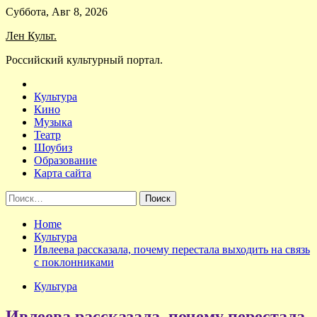
Skip
Суббота, Авг 8, 2026
to
Лен Культ.
content
Российский культурный портал.
Культура
Кино
Музыка
Театр
Шоубиз
Образование
Карта сайта
Найти:
Home
Культура
Ивлеева рассказала, почему перестала выходить на связь
с поклонниками
Культура
Ивлеева рассказала, почему перестала