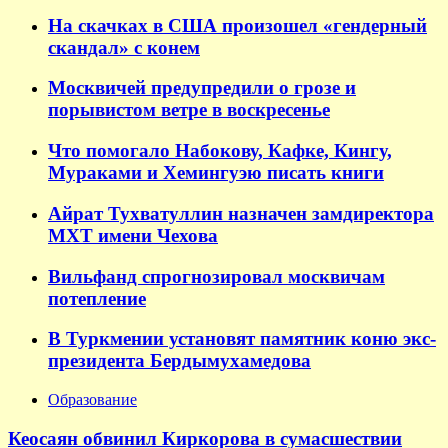
На скачках в США произошел «гендерный
скандал» с конем
Москвичей предупредили о грозе и
порывистом ветре в воскресенье
Что помогало Набокову, Кафке, Кингу,
Мураками и Хемингуэю писать книги
Айрат Тухватуллин назначен замдиректора
МХТ имени Чехова
Вильфанд спрогнозировал москвичам
потепление
В Туркмении установят памятник коню экс-
президента Бердымухамедова
Образование
Кеосаян обвинил Киркорова в сумасшествии