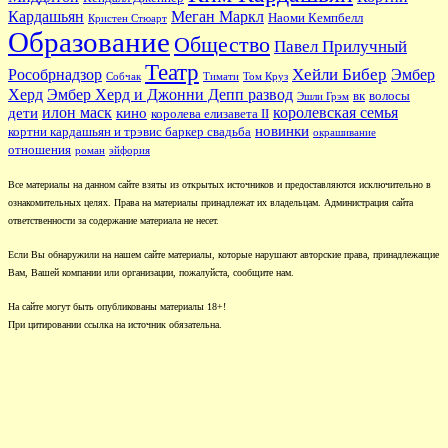
Кардашьян
Меган Маркл
Наоми Кемпбелл
Кристен Стюарт
Образование
Общество
Павел Прилучный
Театр
Хейли Бибер
Рособрнадзор
Эмбер
Собчак
Тимати
Том Круз
Херд
Эмбер Херд и Джонни Депп развод
вк
волосы
Эшли Грэм
илон маск
королевская семья
дети
кино
королева елизавета II
новинки
кортни кардашьян и трэвис баркер свадьба
окрашивание
отношения
роман
эйфория
Все материалы на данном сайте взяты из открытых источников и предоставляются исключительно в
ознакомительных целях. Права на материалы принадлежат их владельцам. Администрация сайта
ответственности за содержание материала не несет.
Если Вы обнаружили на нашем сайте материалы, которые нарушают авторские права, принадлежащие
Вам, Вашей компании или организации, пожалуйста, сообщите нам.
На сайте могут быть опубликованы материалы 18+!
При цитировании ссылка на источник обязательна.