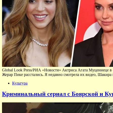
Global Look Press/РИА «Новости» Актриса Агата Муцениеце в с
Жерар Пике расстались. Я недавно смотрела их видео, Шакира 
Культура
Криминальный сериал с Боярской и Ку