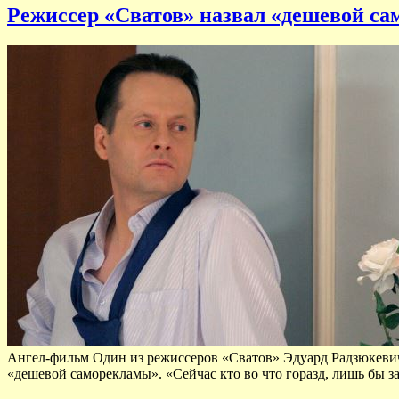
Режиссер «Сватов» назвал «дешевой с
Ангел-фильм Один из режиссеров «Сватов» Эдуард Радзюкевич
«дешевой саморекламы». «Сейчас кто во что горазд, лишь бы за