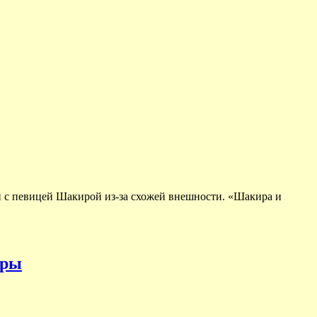
ли с певицей Шакирой из-за схожей внешности. «Шакира и
еры