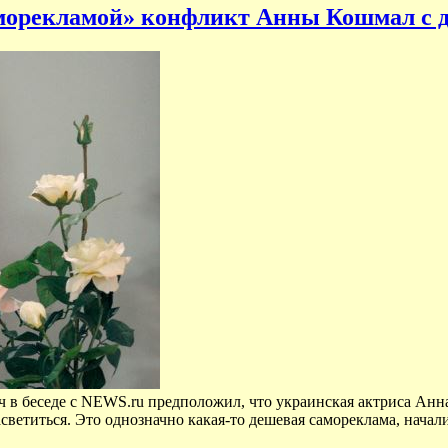
аморекламой» конфликт Анны Кошмал с 
 в беседе с NEWS.ru предположил, что украинская актриса Анна
светиться. Это однозначно какая-то дешевая самореклама, начали