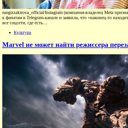
nargizzakirova_official/Instagram (компания-владелец Meta при
к фанатам в Telegram-канале и заявила, что «наконец-то нахо
все соцсети, где есть…
Культура
Marvel не может найти режиссера пере