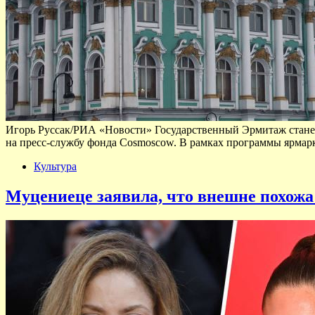
Игорь Руссак/РИА «Новости» Государственный Эрмитаж станет
на пресс-службу фонда Cosmoscow. В рамках программы ярмар
Культура
Муцениеце заявила, что внешне похож