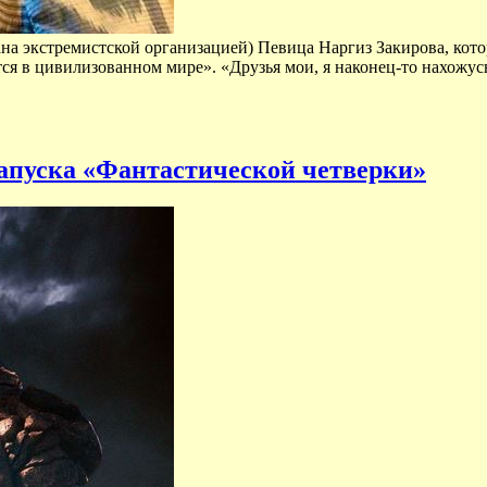
знана экстремистской организацией) Певица Наргиз Закирова, кот
дится в цивилизованном мире». «Друзья мои, я наконец-то нахожу
запуска «Фантастической четверки»