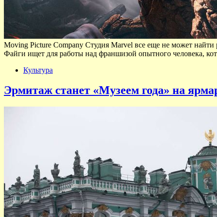
Moving Picture Company Студия Marvel все еще не может найти 
Файги ищет для работы над франшизой опытного человека, кот
Культура
Эрмитаж станет «Музеем года» на ярма