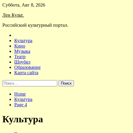
Skip
Суббота, Авг 8, 2026
to
Лен Культ.
content
Российский культурный портал.
Культура
Кино
Музыка
Театр
Шоубиз
Образование
Карта сайта
Найти:
Home
Культура
Page 4
Культура