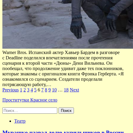
Warner Bros. Испанский актер Хавьер Бардем в разговоре
с Deadline поделился впечатлениями после прочтения
сценария к второй части «Дюны» Дени Вильнева. Он
пообещал, что продолжение удивит даже тех поклонников,
которые знакомы с оригиналом книги Фрэнка Герберта. «Я
ознакомился со сценарием. Создатели проделали
потрясающую работу,…
Пагинация
Previous
1
2
3
4
5
6
7
8
9
10
…
18
Next
записей
Проститутки Красное село
Найти:
Театр
Мурашко назвал долю курильщиков в России