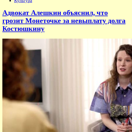
Культура
Адвокат Алешкин объяснил, что
грозит Монеточке за невыплату долга
Костюшкину