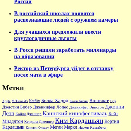
России
В российский школах появятся
распознающие людей с оружием камеры
Для учащихся предложили ввести
круглогодичные льготы
В Росси решили заработать миллиарды
на образовании
Ректор из Петербурга уйдет в отставку
после мата в эфире
Метки
Белла Хадид
Вконтакте
Netflix
Apple
McDonald's
Билли Айлиш
Гуф
Джонни
Джастин Бибер
Дженнифер Лопес
Дженнифер Энистон
Каннский кинофестиваль
Депп
Кейт
Кайли Дженнер
Ким Кардашьян
Миддлтон
Кортни
Кендалл Дженнер
Кардашьян
Меган Маркл
Наоми Кемпбелл
Кристен Стюарт