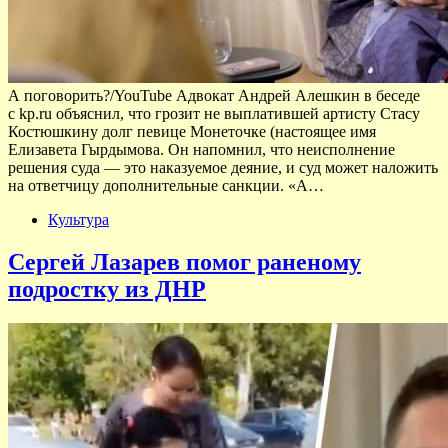
А поговорить?/YouTube Адвокат Андрей Алешкин в беседе
с kp.ru объяснил, что грозит не выплатившей артисту Стасу
Костюшкину долг певице Монеточке (настоящее имя
Елизавета Гырдымова. Он напомнил, что неисполнение
решения суда — это наказуемое деяние, и суд может наложить
на ответчицу дополнительные санкции. «А…
Культура
Сергей Лазарев помог раненому
подростку из ДНР