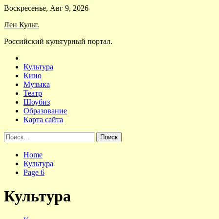
Skip
Воскресенье, Авг 9, 2026
to
Лен Культ.
content
Российский культурный портал.
Культура
Кино
Музыка
Театр
Шоубиз
Образование
Карта сайта
Найти:
Home
Культура
Page 6
Культура