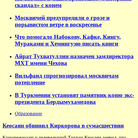
скандал» с конем
Москвичей предупредили о грозе и
порывистом ветре в воскресенье
Что помогало Набокову, Кафке, Кингу,
Мураками и Хемингуэю писать книги
Айрат Тухватуллин назначен замдиректора
МХТ имени Чехова
Вильфанд спрогнозировал москвичам
потепление
В Туркмении установят памятник коню экс-
президента Бердымухамедова
Образование
Кеосаян обвинил Киркорова в сумасшествии
Кинорежиссер и телеведущий Тигран Кеосаян заявил, что