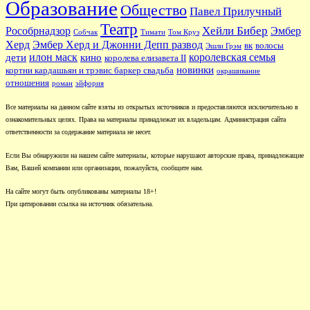
Образование
Общество
Павел Прилучный
Театр
Хейли Бибер
Рособрнадзор
Эмбер
Собчак
Тимати
Том Круз
Херд
Эмбер Херд и Джонни Депп развод
вк
волосы
Эшли Грэм
илон маск
королевская семья
дети
кино
королева елизавета II
новинки
кортни кардашьян и трэвис баркер свадьба
окрашивание
отношения
роман
эйфория
Все материалы на данном сайте взяты из открытых источников и предоставляются исключительно в
ознакомительных целях. Права на материалы принадлежат их владельцам. Администрация сайта
ответственности за содержание материала не несет.
Если Вы обнаружили на нашем сайте материалы, которые нарушают авторские права, принадлежащие
Вам, Вашей компании или организации, пожалуйста, сообщите нам.
На сайте могут быть опубликованы материалы 18+!
При цитировании ссылка на источник обязательна.