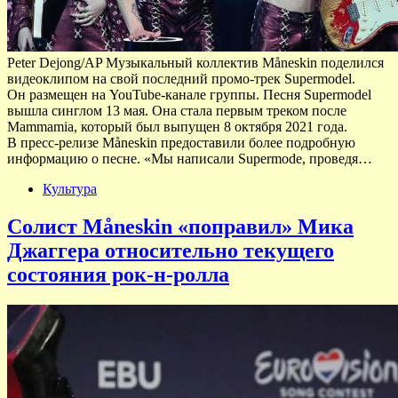
Peter Dejong/AP Музыкальный коллектив Måneskin поделился
видеоклипом на свой последний промо-трек Supermodel.
Он размещен на YouTube-канале группы. Песня Supermodel
вышла синглом 13 мая. Она стала первым треком после
Mammamia, который был выпущен 8 октября 2021 года.
В пресс-релизе Måneskin предоставили более подробную
информацию о песне. «Мы написали Supermode, проведя…
Культура
Солист Måneskin «поправил» Мика
Джаггера относительно текущего
состояния рок-н-ролла