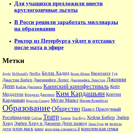
Для учащихся предложили ввести
круглогодичные льготы
В Росси решили заработать миллиарды
на образовании
Ректор из Петербурга уйдет в отставку
после мата в эфире
Метки
Белла Хадид
Вконтакте
Netflix
Apple
McDonald's
Билли Айлиш
Гуф
Джонни
Джастин Бибер
Дженнифер Лопес
Дженнифер Энистон
Каннский кинофестиваль
Депп
Кейт
Кайли Дженнер
Ким Кардашьян
Миддлтон
Кортни
Кендалл Дженнер
Кардашьян
Меган Маркл
Наоми Кемпбелл
Кристен Стюарт
Образование
Общество
Павел Прилучный
Театр
Хейли Бибер
Рособрнадзор
Эмбер
Собчак
Тимати
Том Круз
Херд
Эмбер Херд и Джонни Депп развод
вк
волосы
Эшли Грэм
илон маск
королевская семья
дети
кино
королева елизавета II