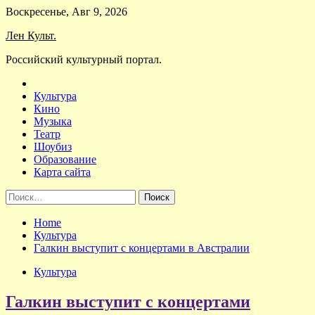
Skip
Воскресенье, Авг 9, 2026
to
Лен Культ.
content
Российский культурный портал.
Культура
Кино
Музыка
Театр
Шоубиз
Образование
Карта сайта
Найти:
Home
Культура
Галкин выступит с концертами в Австралии
Культура
Галкин выступит с концертами