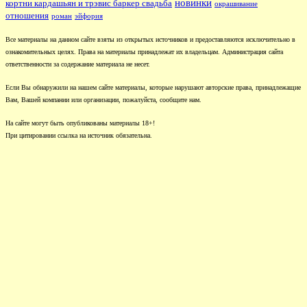
новинки
кортни кардашьян и трэвис баркер свадьба
окрашивание
отношения
роман
эйфория
Все материалы на данном сайте взяты из открытых источников и предоставляются исключительно в
ознакомительных целях. Права на материалы принадлежат их владельцам. Администрация сайта
ответственности за содержание материала не несет.
Если Вы обнаружили на нашем сайте материалы, которые нарушают авторские права, принадлежащие
Вам, Вашей компании или организации, пожалуйста, сообщите нам.
На сайте могут быть опубликованы материалы 18+!
При цитировании ссылка на источник обязательна.