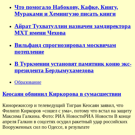
Что помогало Набокову, Кафке, Кингу,
Мураками и Хемингуэю писать книги
Айрат Тухватуллин назначен замдиректора
МХТ имени Чехова
Вильфанд спрогнозировал москвичам
потепление
В Туркмении установят памятник коню экс-
президента Бердымухамедова
Образование
Кеосаян обвинил Киркорова в сумасшествии
Кинорежиссер и телеведущий Тигран Кеосаян заявил, что
Филипп Киркоров «сошел с ума», потому что встал на защиту
Максима Галкина. Фото: РИА НовостиРИА Новости В конце
апреля Галкин в соцсетях осудил ракетный удар российских
Вооруженных сил по Одессе, в результате