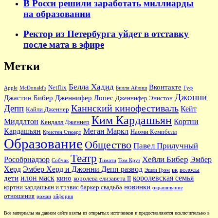
В Росси решили заработать миллиарды
на образовании
Ректор из Петербурга уйдет в отставку
после мата в эфире
Метки
Белла Хадид
Вконтакте
Netflix
Apple
McDonald's
Билли Айлиш
Гуф
Джонни
Джастин Бибер
Дженнифер Лопес
Дженнифер Энистон
Каннский кинофестиваль
Депп
Кейт
Кайли Дженнер
Ким Кардашьян
Миддлтон
Кортни
Кендалл Дженнер
Кардашьян
Меган Маркл
Наоми Кемпбелл
Кристен Стюарт
Образование
Общество
Павел Прилучный
Театр
Хейли Бибер
Рособрнадзор
Эмбер
Собчак
Тимати
Том Круз
Херд
Эмбер Херд и Джонни Депп развод
вк
волосы
Эшли Грэм
илон маск
королевская семья
дети
кино
королева елизавета II
новинки
кортни кардашьян и трэвис баркер свадьба
окрашивание
отношения
роман
эйфория
Все материалы на данном сайте взяты из открытых источников и предоставляются исключительно в