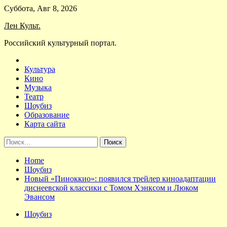
Skip
Суббота, Авг 8, 2026
to
Лен Культ.
content
Российский культурный портал.
Культура
Кино
Музыка
Театр
Шоубиз
Образование
Карта сайта
Найти:
Home
Шоубиз
Новый «Пиноккио»: появился трейлер киноадаптации
диснеевской классики с Томом Хэнксом и Люком
Эвансом
Шоубиз