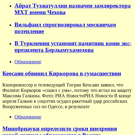
Айрат Тухватуллин назначен замдиректора
МХТ имени Чехова
Вильфанд спрогнозировал москвичам
потепление
В Туркмении установят памятник коню экс-
президента Бердымухамедова
Образование
Кеосаян обвинил Киркорова в сумасшествии
Кинорежиссер и телеведущий Тигран Кеосаян заявил, что
Филипп Киркоров «сошел с ума», потому что встал на защиту
Максима Галкина. Фото: РИА НовостиРИА Новости В конце
апреля Галкин в соцсетях осудил ракетный удар российских
Вооруженных сил по Одессе, в результате
Образование
Минобрнауки определило сроки внедрения